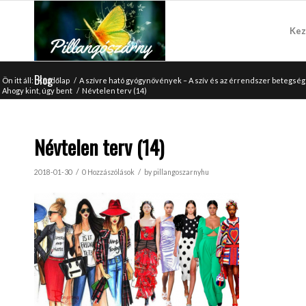
Kez
Blog
Ön itt áll:
Kezdőlap
/
A szívre ható gyógynövények – A szív és az érrendszer betegs
Ahogy kint, úgy bent
/
Névtelen terv (14)
Névtelen terv (14)
/
/
2018-01-30
0 Hozzászólások
by
pillangoszarnyhu