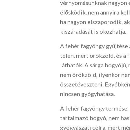
vérnyomásunknak nagyon el
élősködik, nem annyira kel
ha nagyon elszaporodik, ak
kiszáradását is okozhatja.
A fehér fagyöngy gyűjtése 
télen. mert örökzöld, és a f
láthatók. A sárga bogyójú, 
nem örökzöld, ilyenkor nem
összetéveszteni. Egyébkén
nincsen gyógyhatása.
A fehér fagyöngy termése,
tartalmazó bogyó, nem has
gyógyászati célra, mert m