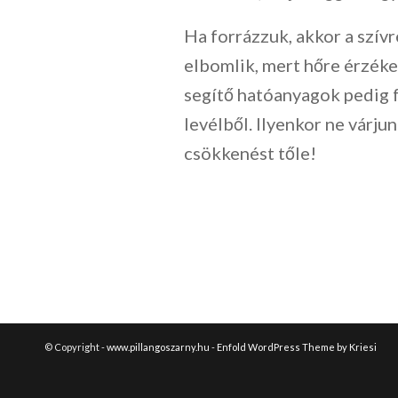
Ha forrázzuk, akkor a szív
elbomlik, mert hőre érzék
segítő hatóanyagok pedig 
levélből. Ilyenkor ne várj
csökkenést tőle!
© Copyright -
www.pillangoszarny.hu
-
Enfold WordPress Theme by Kriesi