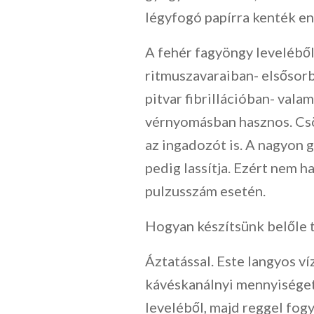
légyfogó papírra kenték en
A fehér fagyöngy leveléből 
ritmuszavaraiban- elsősor
pitvar fibrillációban- vala
vérnyomásban hasznos. Csö
az ingadozót is. A nagyon
pedig lassítja. Ezért nem 
pulzusszám esetén.
Hogyan készítsünk belőle 
Áztatással. Este langyos v
kávéskanálnyi mennyiséget
leveléből, majd reggel fogy