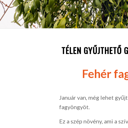
TÉLEN GYŰJTHETŐ 
Fehér fa
Január van, még lehet gyűjt
fagyöngyöt.
Ez a szép növény, ami a szí