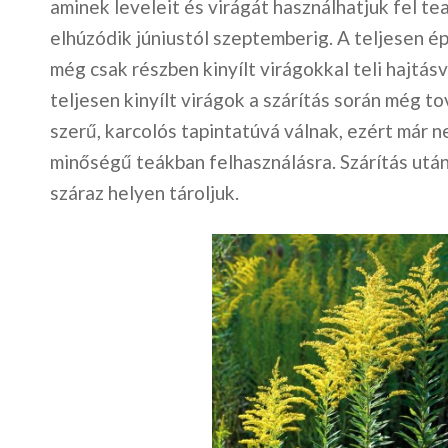
aminek leveleit és virágát használhatjuk fel te
elhúzódik júniustól szeptemberig. A teljesen é
még csak részben kinyílt virágokkal teli hajtá
teljesen kinyílt virágok a szárítás során még to
szerű, karcolós tapintatúvá válnak, ezért már n
minőségű teákban felhasználásra. Szárítás után
száraz helyen tároljuk.