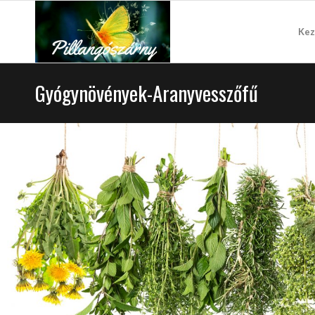
Kez
Gyógynövények-Aranyvesszőfű