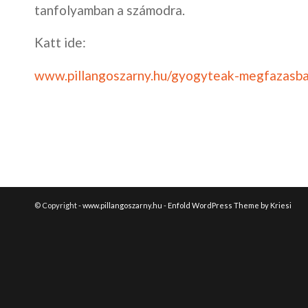
tanfolyamban a számodra.
Katt ide:
www.pillangoszarny.hu/gyogyteak-megfazasb
© Copyright -
www.pillangoszarny.hu
-
Enfold WordPress Theme by Kriesi