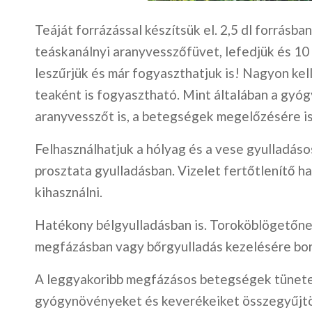
Teáját forrázással készítsük el. 2,5 dl forrásba
teáskanálnyi aranyvesszőfüvet, lefedjük és 10 
leszűrjük és már fogyaszthatjuk is! Nagyon kell
teaként is fogyasztható. Mint általában a gyó
aranyvesszőt is, a betegségek megelőzésére is
Felhasználhatjuk a hólyag és a vese gyulladás
prosztata gyulladásban. Vizelet fertőtlenítő ha
kihasználni.
Hatékony bélgyulladásban is. Toroköblögetőnek
megfázásban vagy bőrgyulladás kezelésére bo
A leggyakoribb megfázásos betegségek tünetei
gyógynövényeket és keverékeiket összegyűjtö