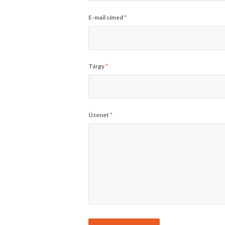
E-mail címed
*
Tárgy
*
Üzenet
*