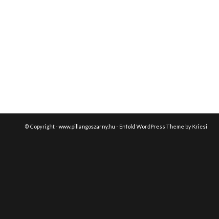
© Copyright -
www.pillangoszarny.hu
-
Enfold WordPress Theme by Kriesi