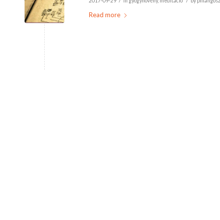
/
/
2017-09-29
in
gyógynövény
,
meditáció
by
pillangos
Read more