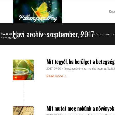
Kez
Havi archív: szeptember, 2017
Ön itt áll:
Kezdőlap
/
Blog
/
A szívre ható gyógynövények – A szív és az érrendszer
/
szeptember
Mit tegyél, ha kerülget a betegség
/
2017-09-30
in
gyógynövény
,
harmonizálás
,
megfázás
,
Read more
Mit mutat meg nekünk a növények 