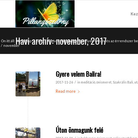
Kez
Havi archív: november, 2017
Ön itt áll:
Kezdőlap
/
Blog
/
A szívre ható gyógynövények – A szív és az érrendszer
/
november
Gyere velem Balira!
/
2017-11-26
in
meditáció
,
önismeret
,
Szakrális Bali
,
ut
Read more
Úton önmagunk felé