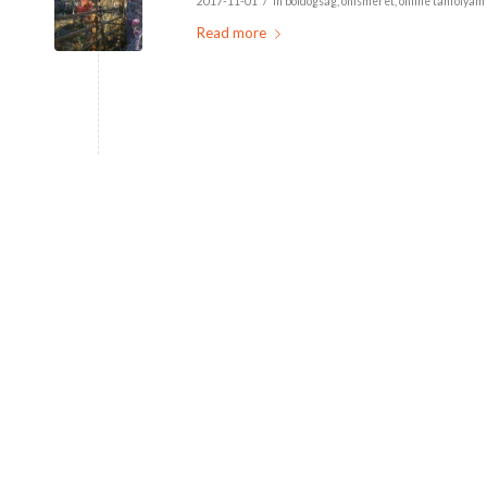
/
2017-11-01
in
boldogság
,
önismeret
,
online tanfolyam
Read more