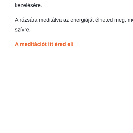
kezelésére.
A rózsára meditálva az energiáját élheted meg, m
szívre.
A meditációt itt éred el!