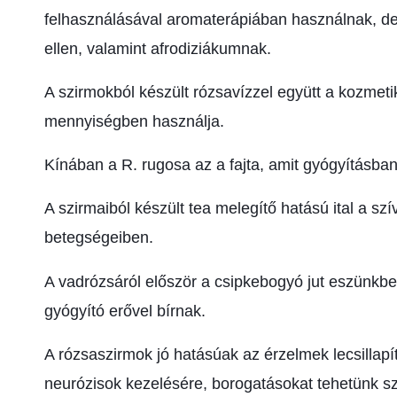
felhasználásával aromaterápiában használnak, d
ellen, valamint afrodiziákumnak.
A szirmokból készült rózsavízzel együtt a kozmetik
mennyiségben használja.
Kínában a R. rugosa az a fajta, amit gyógyításban
A szirmaiból készült tea melegítő hatású ital a szí
betegségeiben.
A vadrózsáról először a csipkebogyó jut eszünkbe,
gyógyító erővel bírnak.
A rózsaszirmok jó hatásúak az érzelmek lecsillap
neurózisok kezelésére, borogatásokat tehetünk s