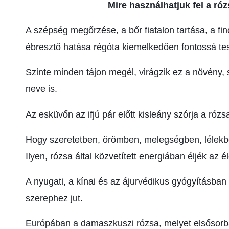
Mire használhatjuk fel a róz
A szépség megőrzése, a bőr fiatalon tartása, a fin
ébresztő hatása régóta kiemelkedően fontossá tes
Szinte minden tájon megél, virágzik ez a növény,
neve is.
Az esküvőn az ifjú pár előtt kisleány szórja a róz
Hogy szeretetben, örömben, melegségben, lélekben
Ilyen, rózsa által közvetített energiában éljék az é
A nyugati, a kínai és az ájurvédikus gyógyításban
szerephez jut.
Európában a damaszkuszi rózsa, melyet elsősorb