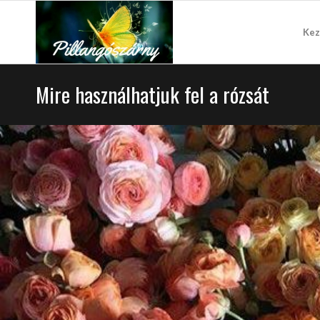
Kez
Mire használhatjuk fel a rózsát