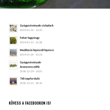
Gyógynövények-cickafark
2019-01-22 - 16:35
Fehér fagyöngy
2019-01-21 - 15:28
Meditáció lépésről lépésre
2019-01-20 - 13:26
Gyógynövények-
Aranyvesszőfű
2018-12-29 - 16:01
Téli napforduló
2018-12-21 - 18:41
KÖVESS A FACEBOOKON IS!