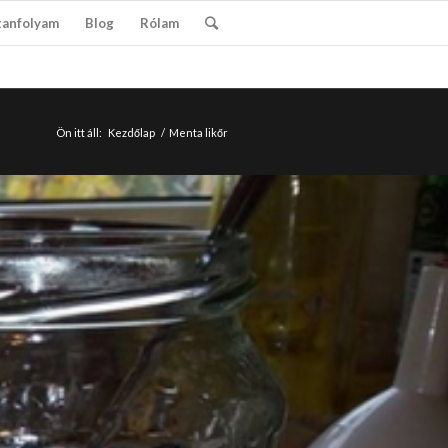
tanfolyam
Blog
Rólam
Ön itt áll:
Kezdőlap
/
Menta likőr