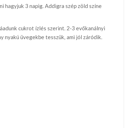
lni hagyjuk 3 napig. Addigra szép zöld színe
áadunk cukrot ízlés szerint. 2-3 evőkanálnyi
y nyakú üvegekbe tesszük, ami jól záródik.