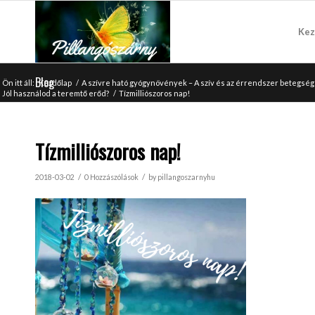
Kez
Blog
Ön itt áll:
Kezdőlap
/
A szívre ható gyógynövények – A szív és az érrendszer betegs
Jól használod a teremtő erőd?
/
Tízmilliószoros nap!
Tízmilliószoros nap!
/
/
2018-03-02
0 Hozzászólások
by
pillangoszarnyhu