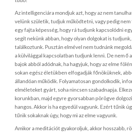
tudó!
Az intelligenciára mondjuk azt, hogy az nem tanulhat
velünk születik, tudjuk működtetni, vagy pedig nem t
egy fajta képesség, hogy rá tudjunk kapcsolódni eg
segít nekünk abban, hogy olyan dolgokat is tudjunk
találkoztunk. Pusztán elmével nem tudnánk megolda
a külvilággal kapcsolatban tudjunk lenni. De nem ő 
bajok abból adódnak, ha hagyjuk, hogy az elme fölén
sokan egész életükben elfogadják főnöküknek, abbó
állandóan működik. Folyamatosan gondolkodik, info
elméleteket gyárt, soha nincsen szabadnapja. Elkezd
korunkban, majd egyre gyorsabban pörögve dolgozi
hangos. Akkor is ha egyedül vagyunk. Ezért tűnik úg
tűnik sokaknak úgy, hogy mi az elme vagyunk.
Amikor a meditációt gyakoroljuk, akkor hosszabb, rö