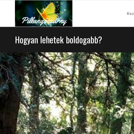
Kez
Hogyan lehetek boldogabb?