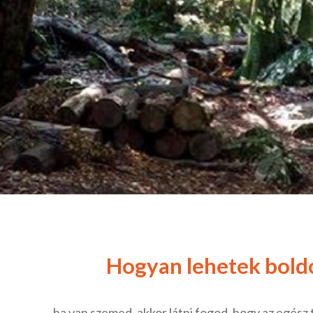
Hogyan lehetek bold
…-ha van szemed, akkor látni fogod, hogy az egész
„