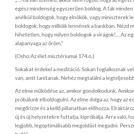
egész mindenség egyszerűen boldog. A fák minden 
anélkül boldogok, hogy elnökök, vagy miniszterek l
boldogok, hogy millióik lennének a bankban. Nézd m
hihetetlen, hogy milyen boldogok a virágok!… Az e
alapanyaga az öröm.”
(Osho:Az élet misztériumai 174.o.)
Sokakat érdekel a meditáció. Sokan foglalkoznak v
van, amit tanítanak. Nehéz megtalálni a legteljesebb
Az elme működése az, amikor gondolkodunk. Amikor
próbálunk elboldogulni. Az elme dolga az, hogy az e
megőrizze és a kellő pillanatban előhozza. Elraktáro
új és új helyzetekre futtatja, kipróbálja. Arra való, 
legjobb, legoptimálisabb megoldást megadni. Persz