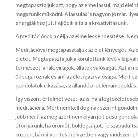
megtapasztaljuk azt, hogy az elme lassul, majd eleint
megszűnik működni. A lassulás is nagyon jó már. Ilyen
energiákhoz jut. Fejlődik általa a kreativitásunk.
A meditációnak a célja az elme lecsendesítése. Ne
Meditációval megtapasztaljuk az élet lényegét. Az ör
életet. Megtapasztaljuk a körülöttünk lévő világ val
természet, a fák, virágok, állatok valóságát. Azt a 
ők sugároznak és ami az élet igazi valósága. Mert ez
gondolatok cikázása, az állandó problémamegoldás.
Így viszont értelmét veszti az is, ha a legtökéletes
meditációra. Mert nem kell dogmák szerint gondolni
jobb mert, az meg azért nem olyan jó típusú gondola
úton járunk, ha örömöt, boldogságot, felszabadults
közben, bármilyen testhelyzetben vagy módszerrel ér