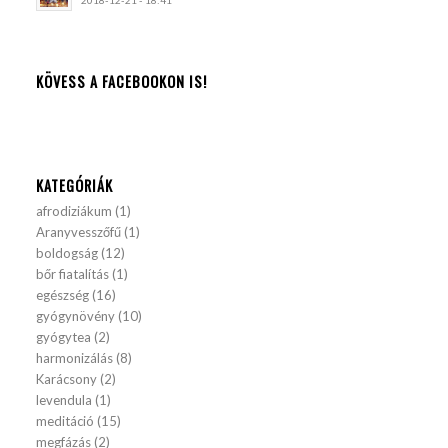
2018-12-21 - 18:41
KÖVESS A FACEBOOKON IS!
KATEGÓRIÁK
afrodiziákum
(1)
Aranyvesszőfű
(1)
boldogság
(12)
bőr fiatalítás
(1)
egészség
(16)
gyógynövény
(10)
gyógytea
(2)
harmonizálás
(8)
Karácsony
(2)
levendula
(1)
meditáció
(15)
megfázás
(2)