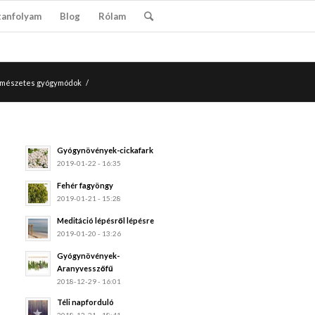
tanfolyam
Blog
Rólam
természetes gyógymódok
/
Gyógynövények-cickafark
2019-01-22 - 16:35
Fehér fagyöngy
2019-01-21 - 15:28
Meditáció lépésről lépésre
2019-01-20 - 13:26
Gyógynövények-
Aranyvesszőfű
2018-12-29 - 16:01
Téli napforduló