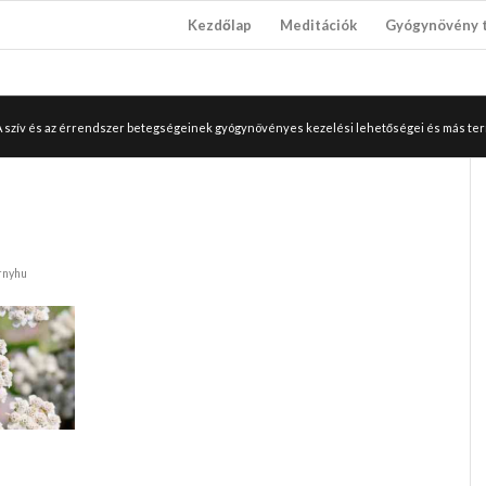
Kezdőlap
Meditációk
Gyógynövény 
 A szív és az érrendszer betegségeinek gyógynövényes kezelési lehetőségei és más 
rnyhu