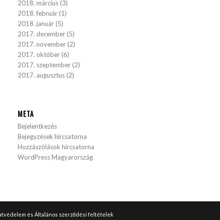
2018. március
(3)
2018. február
(1)
2018. január
(5)
2017. december
(5)
2017. november
(2)
2017. október
(6)
2017. szeptember
(2)
2017. augusztus
(2)
META
Bejelentkezés
Bejegyzések hírcsatorna
Hozzászólások hírcsatorna
WordPress Magyarország
tvédelem és Általános szerződési feltételek