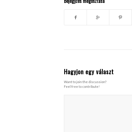
Bejegyzés megosztása
Hagyjon egy választ
Want to join the discussion?
Feel free to contribute!