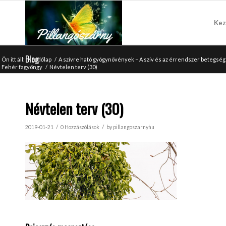
Kez
Blog
Ön itt áll:
Kezdőlap
/
A szívre ható gyógynövények – A szív és az érrendszer betegs
Fehér fagyöngy
/
Névtelen terv (30)
Névtelen terv (30)
/
/
2019-01-21
0 Hozzászólások
by
pillangoszarnyhu