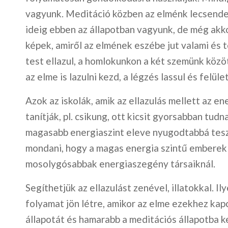
vagyunk. Meditáció közben az elménk lecsende
ideig ebben az állapotban vagyunk, de még akk
képek, amiről az elmének eszébe jut valami és t
test ellazul, a homlokunkon a két szemünk közöt
az elme is lazulni kezd, a légzés lassul és felül
Azok az iskolák, amik az ellazulás mellett az en
tanítják, pl. csikung, ott kicsit gyorsabban tudn
magasabb energiaszint eleve nyugodtabbá teszi
mondani, hogy a magas energia szintű embere
mosolygósabbak energiaszegény társaiknál.
Segíthetjük az ellazulást zenével, illatokkal. Il
folyamat jön létre, amikor az elme ezekhez ka
állapotát és hamarabb a meditációs állapotba k