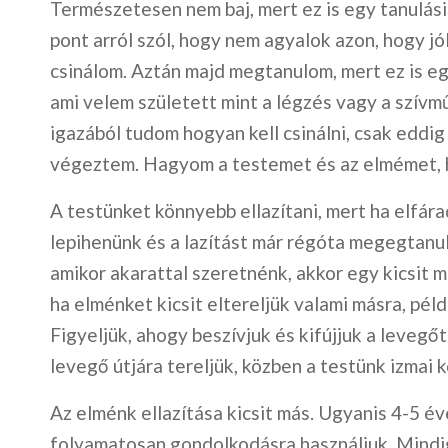
Természetesen nem baj, mert ez is egy tanulási
pont arról szól, hogy nem agyalok azon, hogy jó
csinálom. Aztán majd megtanulom, mert ez is e
ami velem született mint a légzés vagy a szívm
igazából tudom hogyan kell csinálni, csak eddi
végeztem. Hagyom a testemet és az elmémet, h
A testünket könnyebb ellazítani, mert ha elfára
lepihenünk és a lazítást már régóta megegtanul
amikor akarattal szeretnénk, akkor egy kicsit m
ha elménket kicsit eltereljük valami másra, pél
Figyeljük, ahogy beszívjuk és kifújjuk a levegő
levegő útjára tereljük, közben a testünk izmai 
Az elménk ellazítása kicsit más. Ugyanis 4-5 é
folyamatosan gondolkodásra használjuk. Mindi