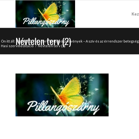
Kez
Névtelen terv (2)
Ön itt áll:
Kezdőlap
/
A szívre ható gyógynövények – A szív és az érrendszer betegs
Hasi szervmeditáció
/
Névtelen terv (2)