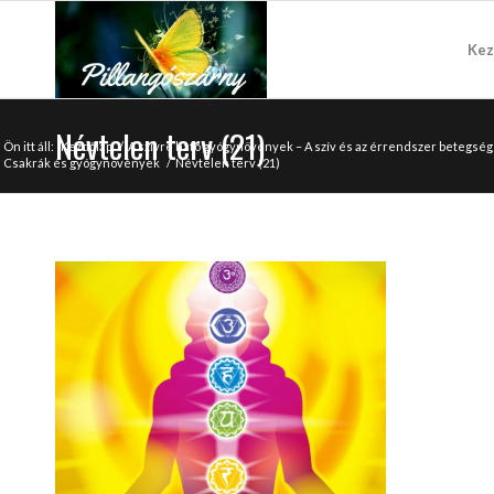
Kez
Névtelen terv (21)
Ön itt áll:
Kezdőlap
/
A szívre ható gyógynövények – A szív és az érrendszer betegs
Csakrák és gyógynövények
/
Névtelen terv (21)