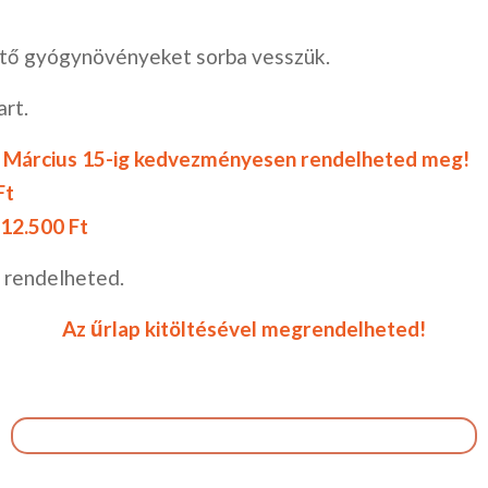
gítő gyógynövényeket sorba vesszük.
art.
, Március 15-ig kedvezményesen rendelheted meg!
Ft
 12.500 Ft
n rendelheted.
Az űrlap kitöltésével megrendelheted!