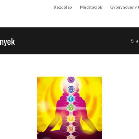
Kezdőlap
Meditációk
Gyógynövény 
ények
Ön itt