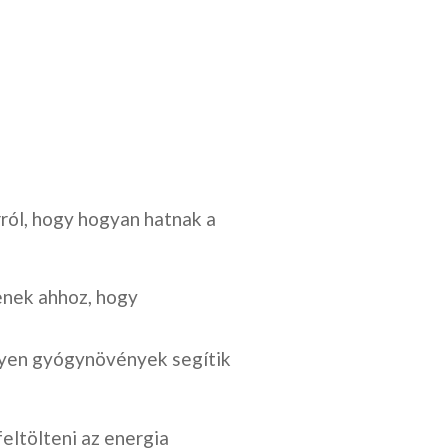
rról, hogy hogyan hatnak a
enek ahhoz, hogy
ilyen gyógynövények segítik
eltölteni az energia