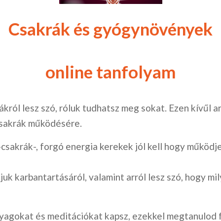
Csakrák és gyógynövények
online tanfolyam
król lesz szó, róluk tudhatsz meg sokat. Ezen kívűl a
sakrák működésére.
csakrák-, forgó energia kerekek jól kell hogy működj
juk karbantartásáról, valamint arról lesz szó, hogy m
agokat és meditációkat kapsz, ezekkel megtanulod f