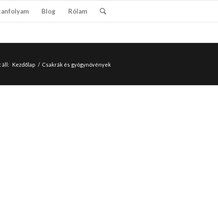
tanfolyam
Blog
Rólam
 áll:
Kezdőlap
/
Csakrák és gyógynövények