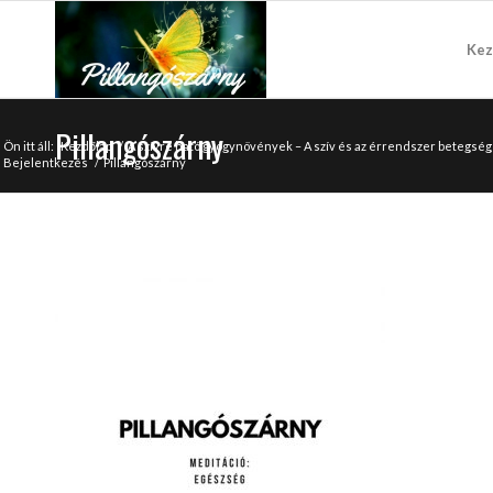
Kez
Pillangószárny
Ön itt áll:
Kezdőlap
/
A szívre ható gyógynövények – A szív és az érrendszer betegs
Bejelentkezés
/
Pillangószárny