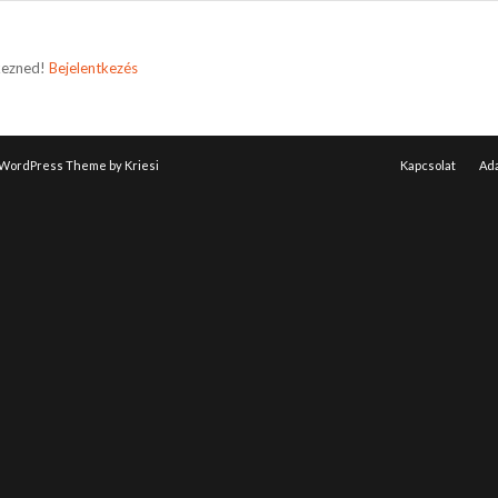
tkezned!
Bejelentkezés
 WordPress Theme by Kriesi
Kapcsolat
Ada