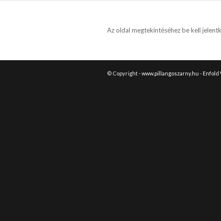
Az oldal megtekintéséhez be kell jelen
© Copyright -
www.pillangoszarny.hu
-
Enfold