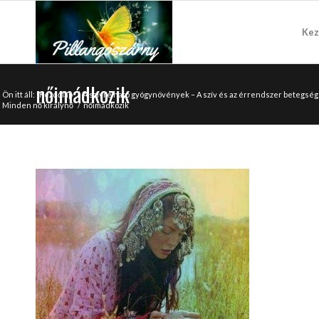
Kez
nőimádkozik
Ön itt áll:
Kezdőlap
/
A szívre ható gyógynövények – A szív és az érrendszer betegs
Minden nő királynő
/
nőimádkozik