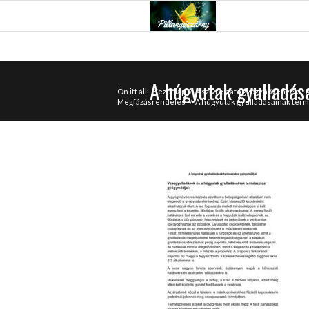
A húgyutak gyulladás
Ön itt áll:
Kezdőlap
/
A szívre ható gyógynövények –
Megfázásrendelés
/
A húgyutak gyulladásainak ter