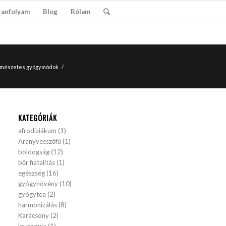
tanfolyam
Blog
Rólam
természetes gyógymódok
/
KATEGÓRIÁK
afrodiziákum
(1)
Aranyvesszőfű
(1)
boldogság
(12)
bőr fiatalítás
(1)
egészség
(16)
gyógynövény
(10)
gyógytea
(2)
harmonizálás
(8)
Karácsony
(2)