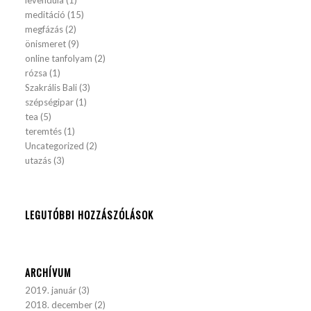
levendula
(1)
meditáció
(15)
megfázás
(2)
önismeret
(9)
online tanfolyam
(2)
rózsa
(1)
Szakrális Bali
(3)
szépségipar
(1)
tea
(5)
teremtés
(1)
Uncategorized
(2)
utazás
(3)
LEGUTÓBBI HOZZÁSZÓLÁSOK
ARCHÍVUM
2019. január
(3)
2018. december
(2)