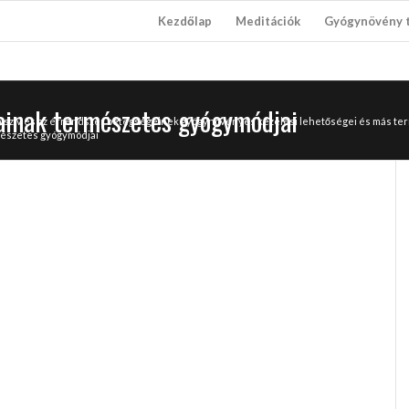
Kezdőlap
Meditációk
Gyógynövény 
ainak természetes gyógymódjai
 A szív és az érrendszer betegségeinek gyógynövényes kezelési lehetőségei és más 
mészetes gyógymódjai