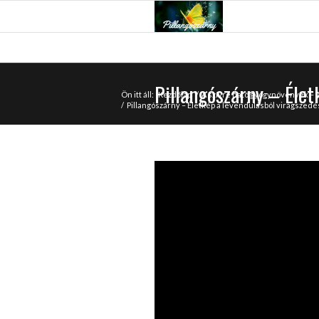
Pillangószárny – Élet
Ön itt áll:
Kezdőlap
/
A szívre ható gyógynövények –
/
Pillangószárny – Életkép a levendulásból virágszedés