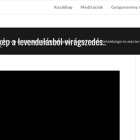
Kezdőlap
Meditációk
Gyógynövény 
kép a levendulásból virágszedés..
 A szív és az érrendszer betegségeinek gyógynövényes kezelési lehetőségei és más 
..