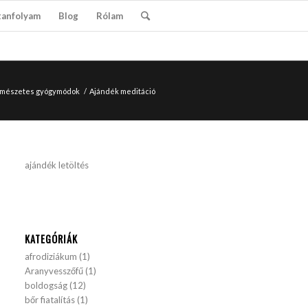
tanfolyam
Blog
Rólam
természetes gyógymódok
/
Ajándék meditáció
ajándék letöltés
KATEGÓRIÁK
afrodiziákum
(1)
Aranyvesszőfű
(1)
boldogság
(12)
bőr fiatalítás
(1)