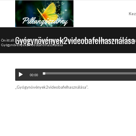
Kez
Gyógynövények2videobafelhasználása
Ön itt áll:
Kezdőlap
/
A szívre ható gyógynövények – A szív és az érrendszer betegs
Gyógynövények2videobafelhasználása
00:00
„Gyógynövények2videobafelhasználása”.