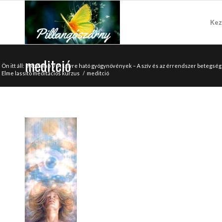
Kez
meditció
Ön itt áll:
Kezdőlap
/
A szívre ható gyógynövények – A szív és az érrendszer betegs
Elme lassító meditációs kurzus
/
meditció