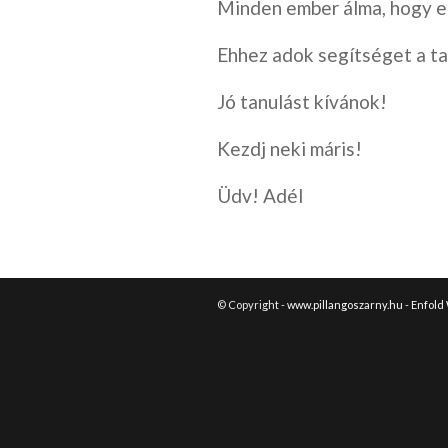
Minden ember álma, hogy e
Ehhez adok segítséget a t
Jó tanulást kívánok!
Kezdj neki máris!
Üdv! Adél
© Copyright -
www.pillangoszarny.hu
-
Enfold