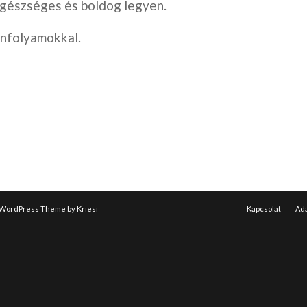
gészséges és boldog legyen.
anfolyamokkal.
 WordPress Theme by Kriesi
Kapcsolat
Ada