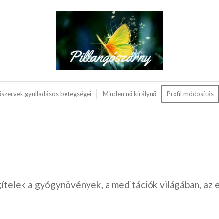
őszervek gyulladásos betegségei
Minden nő királynő
Profil módosítás
ítelek a gyógynövények, a meditációk világában, az 