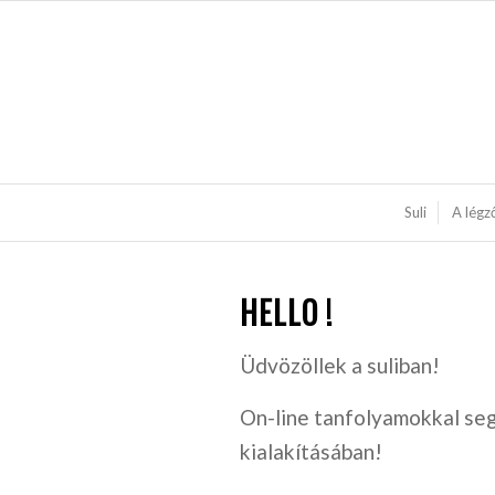
Suli
A légz
HELLO !
Üdvözöllek a suliban!
On-line tanfolyamokkal seg
kialakításában!