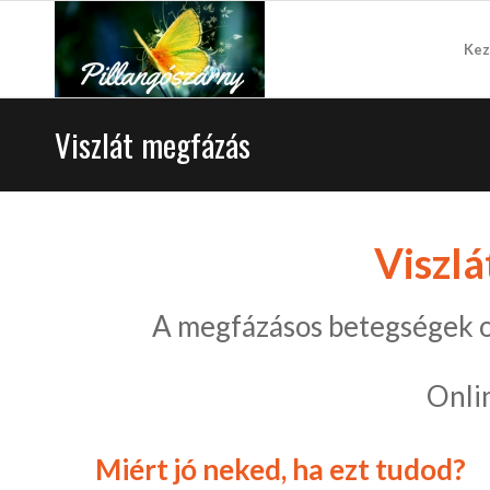
Kez
Viszlát megfázás
Viszlá
A megfázásos betegségek o
Onli
Miért jó neked, ha ezt tudod?