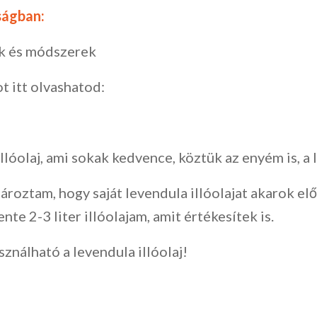
sságban:
ek és módszerek
 itt olvashatod:
llóolaj, ami sokak kedvence, köztük az enyém is, a 
ároztam, hogy saját levendula illóolajat akarok elő
te 2-3 liter illóolajam, amit értékesítek is.
nálható a levendula illóolaj!