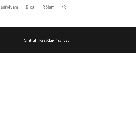
tanfolyam
Blog
Rólam
Ön itt áll:
Kezdőlap
/
gyncs3