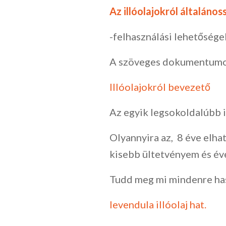
Az illóolajokról általáno
-felhasználási lehetőség
A szöveges dokumentumot
Illóolajokról bevezető
Az egyik legsokoldalúbb i
Olyannyira az, 8 éve elhat
kisebb ültetvényem és éven
Tudd meg mi mindenre hasz
levendula illóolaj hat.