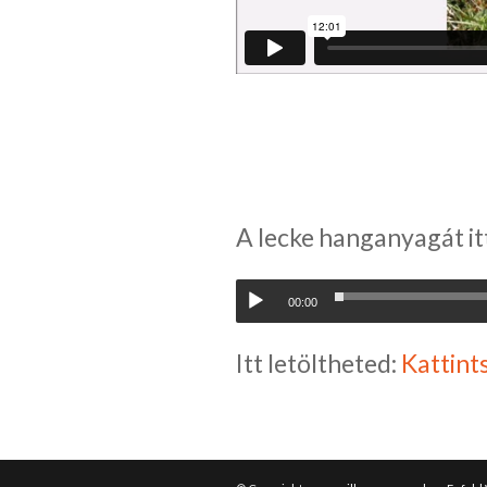
A lecke hanganyagát it
00:00
Itt letöltheted:
Kattints