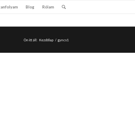
tanfolyam
Blog
Rólam
Ön itt áll:
Kezdőlap
/
gyncs1