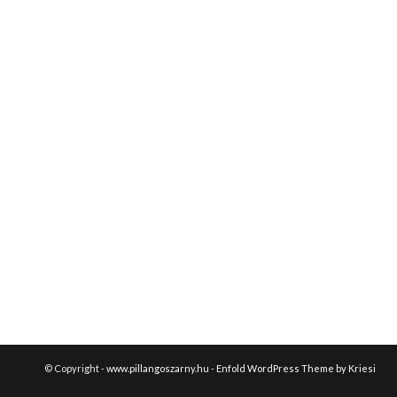
© Copyright -
www.pillangoszarny.hu
-
Enfold WordPress Theme by Kriesi