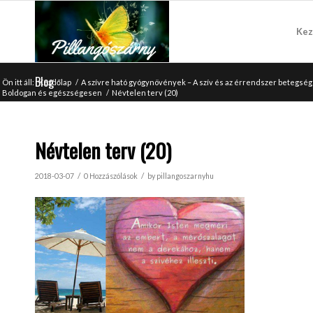
Kez
Blog
Ön itt áll:
Kezdőlap
/
A szívre ható gyógynövények – A szív és az érrendszer betegs
Boldogan és egészségesen
/
Névtelen terv (20)
Névtelen terv (20)
/
/
2018-03-07
0 Hozzászólások
by
pillangoszarnyhu